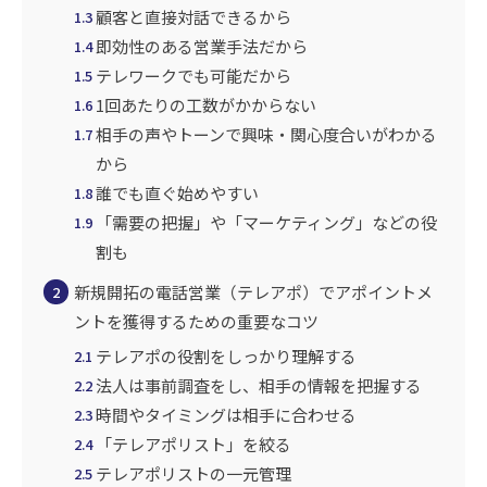
顧客と直接対話できるから
1.3
即効性のある営業手法だから
1.4
テレワークでも可能だから
1.5
1回あたりの工数がかからない
1.6
相手の声やトーンで興味・関心度合いがわかる
1.7
から
誰でも直ぐ始めやすい
1.8
「需要の把握」や「マーケティング」などの役
1.9
割も
新規開拓の電話営業（テレアポ）でアポイントメ
2
ントを獲得するための重要なコツ
テレアポの役割をしっかり理解する
2.1
法人は事前調査をし、相手の情報を把握する
2.2
時間やタイミングは相手に合わせる
2.3
「テレアポリスト」を絞る
2.4
テレアポリストの一元管理
2.5