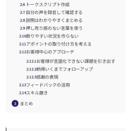
トークスクリプト作成
2.6
自分の声を録音して確認する
2.7
説明はわかりやすくまとめる
2.8
押し売り感のない言葉を使う
2.9
断りやすい状況を作らない
2.10
アポイントの取り付け方を考える
2.11
お客様中心のアプローチ
2.12
お客様が言語化できない課題を引き出す
2.12.1
納得いくまでフォローアップ
2.12.2
感謝の表現
2.12.3
フィードバックの活用
2.13
スキル磨き
2.14
まとめ
3