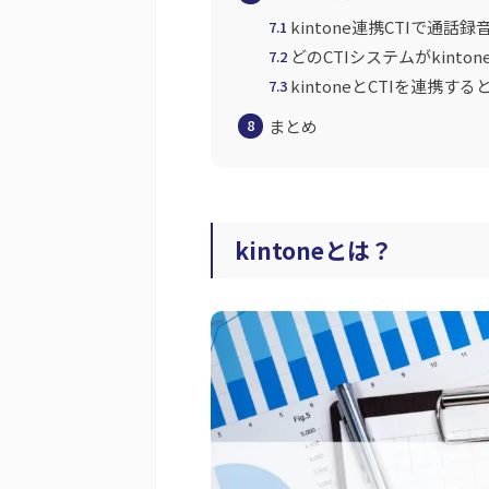
kintone連携CTIで通
7.1
どのCTIシステムがkint
7.2
kintoneとCTIを連携
7.3
まとめ
8
kintoneとは？