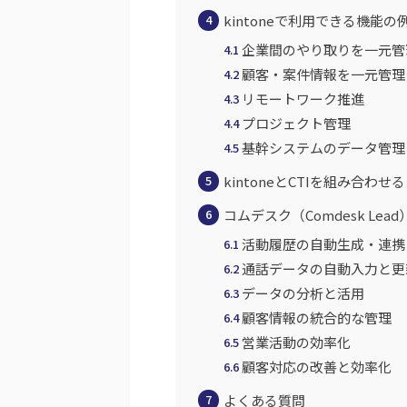
kintoneで利用できる機能の
4
企業間のやり取りを一元管
4.1
顧客・案件情報を一元管理
4.2
リモートワーク推進
4.3
プロジェクト管理
4.4
基幹システムのデータ管理
4.5
kintoneとCTIを組み合わせ
5
コムデスク（Comdesk Lea
6
活動履歴の自動生成・連携
6.1
通話データの自動入力と更
6.2
データの分析と活用
6.3
顧客情報の統合的な管理
6.4
営業活動の効率化
6.5
顧客対応の改善と効率化
6.6
よくある質問
7