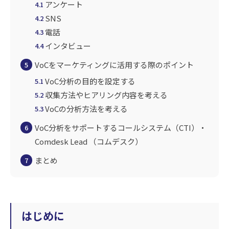
アンケート
4.1
SNS
4.2
電話
4.3
インタビュー
4.4
VoCをマーケティングに活用する際のポイント
5
VoC分析の目的を設定する
5.1
収集方法やヒアリング内容を考える
5.2
VoCの分析方法を考える
5.3
VoC分析をサポートするコールシステム（CTI）・
6
Comdesk Lead （コムデスク）
まとめ
7
はじめに