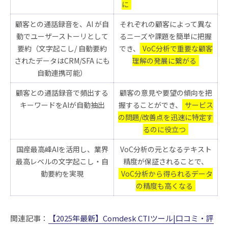
に
顧客との通話録音を、AI が自
それぞれの顧客によって異な
動でユーザーストーリとして
るニーズや課題を簡単に把握
要約（文字起こし/ 自動要約
でき、
VoC分析で重要な顧客
されたデータはCRM/SFA にも
理解の発展に繋がる
自動連携可能）
顧客との通話録音で頻出する
顧客の意見や要望の傾向を把
キーワードをAIが自動抽出
握することができ、
サービス
の問題/改善点を迅速に特定す
るのに役立つ
国産最高峰AIを活用し、業界
VoC分析の元となるテキスト
最高レベルの文字起こし・自
精度が保証されることで、
動要約を実現
VoC分析から得られるデータ
の精度も高くなる
関連記事：
【2025年最新】Comdesk CTIツール|口コミ・評