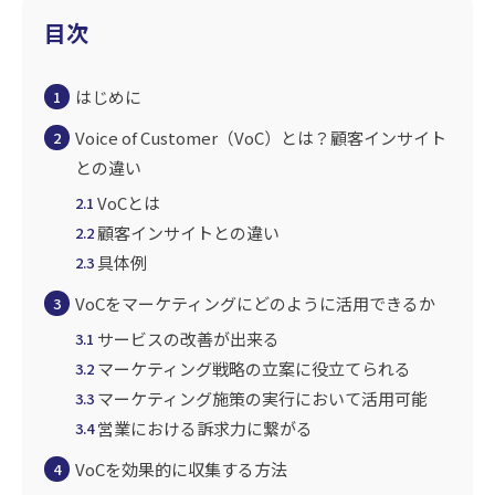
目次
はじめに
1
Voice of Customer（VoC）とは？顧客インサイト
2
との違い
VoCとは
2.1
顧客インサイトとの違い
2.2
具体例
2.3
VoCをマーケティングにどのように活用できるか
3
サービスの改善が出来る
3.1
マーケティング戦略の立案に役立てられる
3.2
マーケティング施策の実行において活用可能
3.3
営業における訴求力に繋がる
3.4
VoCを効果的に収集する方法
4