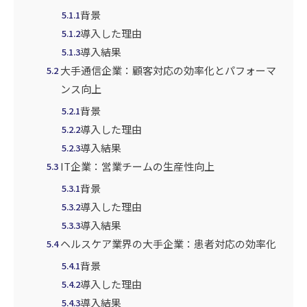
背景
5.1.1
導入した理由
5.1.2
導入結果
5.1.3
大手通信企業：顧客対応の効率化とパフォーマ
5.2
ンス向上
背景
5.2.1
導入した理由
5.2.2
導入結果
5.2.3
IT企業：営業チームの生産性向上
5.3
背景
5.3.1
導入した理由
5.3.2
導入結果
5.3.3
ヘルスケア業界の大手企業：患者対応の効率化
5.4
背景
5.4.1
導入した理由
5.4.2
導入結果
5.4.3