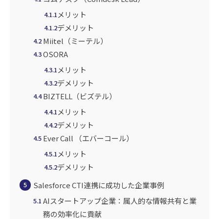
メリット
4.1.1
デメリット
4.1.2
Miitel（ミーテル）
4.2
OSORA
4.3
メリット
4.3.1
デメリット
4.3.2
BIZTELL（ビズテル）
4.4
メリット
4.4.1
デメリット
4.4.2
Ever Call （エバーコール）
4.5
メリット
4.5.1
デメリット
4.5.2
Salesforce CTI連携に成功した企業事例
5
AIスタートアップ企業：属人的な情報共有と業
5.1
務の効率化に貢献