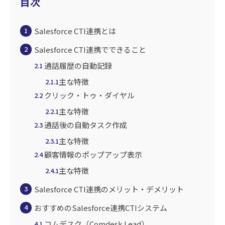
目次
Salesforce CTI連携とは
1
Salesforce CTI連携でできること
2
通話履歴の自動記録
2.1
主な特徴
2.1.1
クリック・トゥ・ダイヤル
2.2
主な特徴
2.2.1
通話後の自動タスク作成
2.3
主な特徴
2.3.1
顧客情報のポップアップ表示
2.4
主な特徴
2.4.1
Salesforce CTI連携のメリット・デメリット
3
おすすめのSalesforce連携CTIシステム
4
コムデスク（Comdesk Lead）
4.1