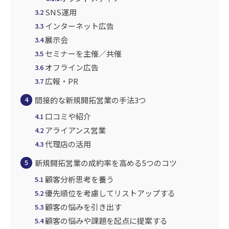
SNS運用
3.2
インターネット広告
3.3
展示会
3.4
セミナーを主催／共催
3.5
オフライン広告
3.6
広報・PR
3.7
間接的な新規開拓営業の手法3つ
4
口コミや紹介
4.1
アライアンス営業
4.2
代理店の活用
4.3
新規開拓営業の成約率を高める5つのコツ
5
顧客分析思考を養う
5.1
優先順位を考慮してリストアップする
5.2
顧客の悩みを引き出す
5.3
顧客の悩みや課題を起点に提案する
5.4