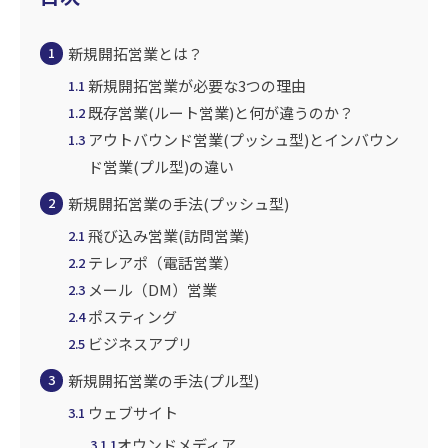
新規開拓営業とは？
1
新規開拓営業が必要な3つの理由
1.1
既存営業(ルート営業)と何が違うのか？
1.2
アウトバウンド営業(プッシュ型)とインバウン
1.3
ド営業(プル型)の違い
新規開拓営業の手法(プッシュ型)
2
飛び込み営業(訪問営業)
2.1
テレアポ（電話営業）
2.2
メール（DM）営業
2.3
ポスティング
2.4
ビジネスアプリ
2.5
新規開拓営業の手法(プル型)
3
ウェブサイト
3.1
オウンドメディア
3.1.1