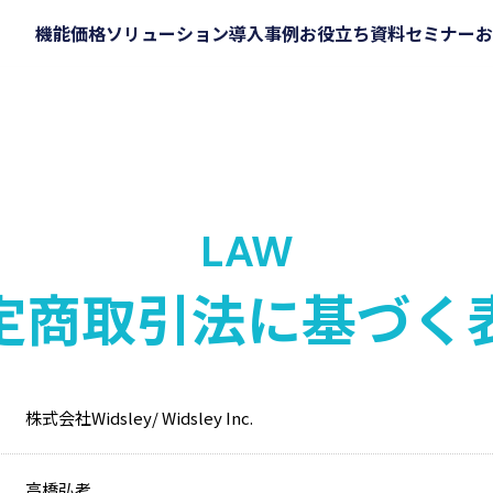
機能
価格
ソリューション
導入事例
お役立ち資料
セミナー
お
LAW
定商取引法に基づく
株式会社Widsley/ Widsley Inc.
高橋弘考