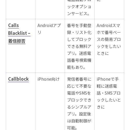
ックオプショ
ンサービス。
Calls
Androidアプ
番号を手動登
Androidスマ
リ
録・リスト化
ホで番号ベー
Blacklist –
してブロック
スの簡易ブロ
着信拒否
できる無料ア
ックをしたい
プリ。迷惑電
ときに
話番号検索機
能もあり。
Callblock
iPhone向け
発信者番号に
iPhoneで手
応じて不要な
軽に迷惑電
電話やSMSを
話・SMSブロ
ブロックでき
ックしたいと
るシンプルア
きに
プリ。設定後
は自動制御が
可能。