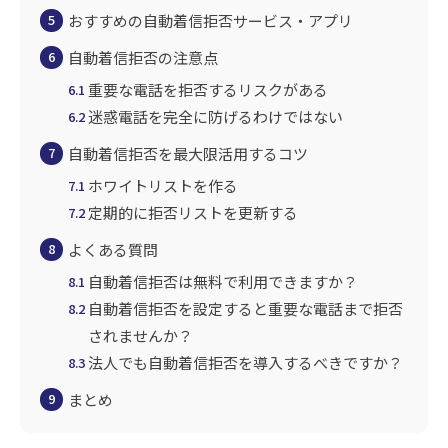
おすすめの自動着信拒否サービス・アプリ
5
自動着信拒否の注意点
6
重要な電話を拒否するリスクがある
6.1
迷惑電話を完全に防げるわけではない
6.2
自動着信拒否を最大限活用するコツ
7
ホワイトリストを作る
7.1
定期的に拒否リストを更新する
7.2
よくある質問
8
自動着信拒否は無料で利用できますか？
8.1
自動着信拒否を設定すると重要な電話まで拒否
8.2
されませんか？
法人でも自動着信拒否を導入するべきですか？
8.3
まとめ
9