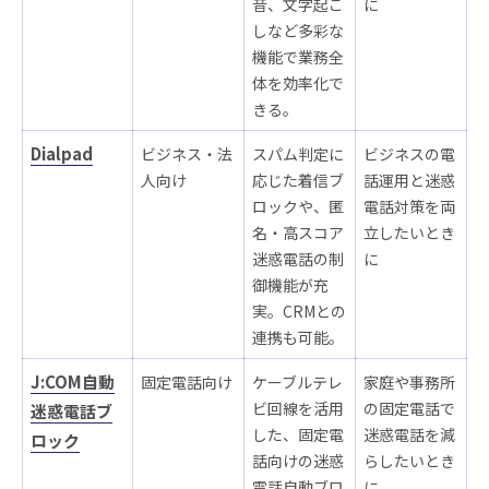
音、文字起こ
に
しなど多彩な
機能で業務全
体を効率化で
きる。
Dialpad
ビジネス・法
スパム判定に
ビジネスの電
人向け
応じた着信ブ
話運用と迷惑
ロックや、匿
電話対策を両
名・高スコア
立したいとき
迷惑電話の制
に
御機能が充
実。CRMとの
連携も可能。
J:COM自動
固定電話向け
ケーブルテレ
家庭や事務所
ビ回線を活用
の固定電話で
迷惑電話ブ
した、固定電
迷惑電話を減
ロック
話向けの迷惑
らしたいとき
電話自動ブロ
に