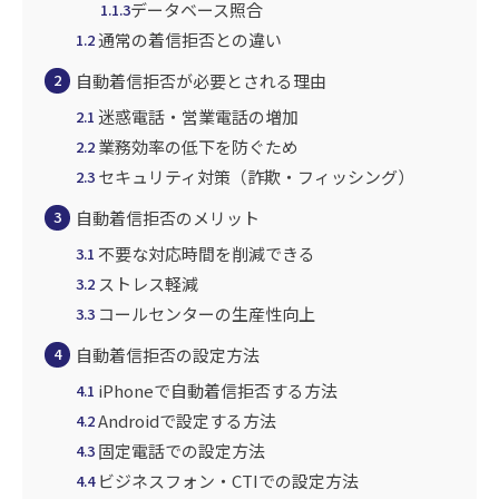
データベース照合
1.1.3
通常の着信拒否との違い
1.2
自動着信拒否が必要とされる理由
2
迷惑電話・営業電話の増加
2.1
業務効率の低下を防ぐため
2.2
セキュリティ対策（詐欺・フィッシング）
2.3
自動着信拒否のメリット
3
不要な対応時間を削減できる
3.1
ストレス軽減
3.2
コールセンターの生産性向上
3.3
自動着信拒否の設定方法
4
iPhoneで自動着信拒否する方法
4.1
Androidで設定する方法
4.2
固定電話での設定方法
4.3
ビジネスフォン・CTIでの設定方法
4.4