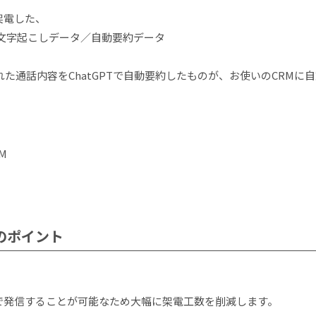
て架電した、
文字起こしデータ／自動要約データ
た通話内容をChatGPTで自動要約したものが、お使いのCRMに自動で
M
ンのポイント
クで発信することが可能なため大幅に架電工数を削減します。