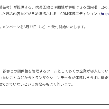
橋弘考）が提供する、携帯回線とIP回線が併用できる国内唯一1)のコールシス
Tで要約された通話内容などが自動連携される「CRM連携エディション（
http
ャンペーンを8月22日（火）〜受付開始いたします。
歴、顧客との関係性を管理するツールとして多くの企業が導入してい
れないことなどからトランザクションデータが連携しきらずに機能
理できていないというお悩みもよく伺います。