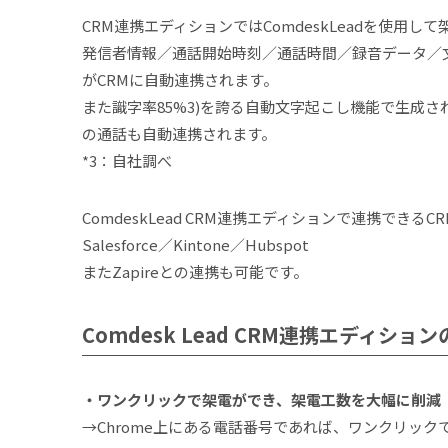
CRM連携エディションではComdeskLeadを使用し
発信者情報／通話開始時刻／通話時間／録音データ／
がCRMに自動連携されます。
また識字率85%3)を誇る自動文字起こし機能で生成され
の通話も自動連携されます。
*3：自社調べ
ComdeskLead CRM連携エディションで連携できるCR
Salesforce／Kintone／Hubspot
またZapireとの連携も可能です。
Comdesk Lead CRM連携エディショ
・ワンクリックで架電ができ、架電工数を大幅に削減
→Chrome上にある電話番号であれば、ワンクリッ