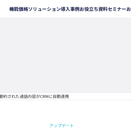
機能
価格
ソリューション
導入事例
お役立ち資料
セミナー
お
Tで自動要約された通話内容がCRMに自動連携
アップデート