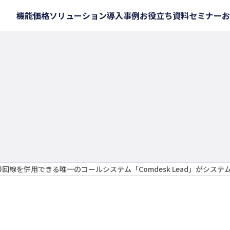
機能
価格
ソリューション
導入事例
お役立ち資料
セミナー
お
帯回線を併用できる唯一のコールシステム「Comdesk Lead」がシステ