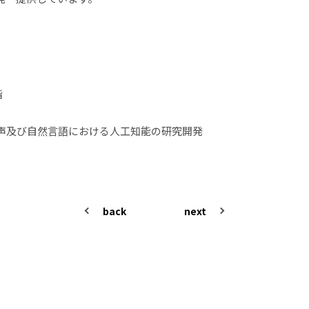
階
声及び自然言語における人工知能の研究開発
back
next