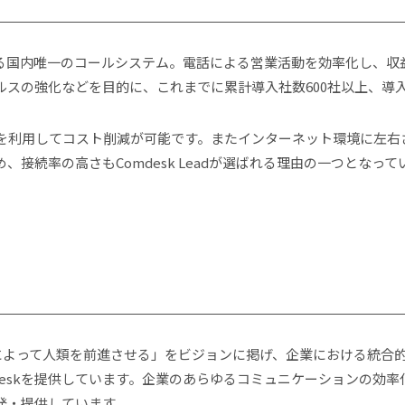
併用できる国内唯一のコールシステム。電話による営業活動を効率化し
の強化などを⽬的に、これまでに累計導入社数600社以上、導入IDも
を利用してコスト削減が可能です。またインターネット環境に左右
接続率の高さもComdesk Leadが選ばれる理由の一つとなって
ジーによって人類を前進させる」をビジョンに掲げ、企業における統
mdeskを提供しています。企業のあらゆるコミュニケーションの効
発・提供しています。