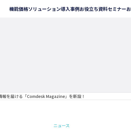
機能
価格
ソリューション
導入事例
お役立ち資料
セミナー
お
届ける「Comdesk Magazine」を新設！
ニュース